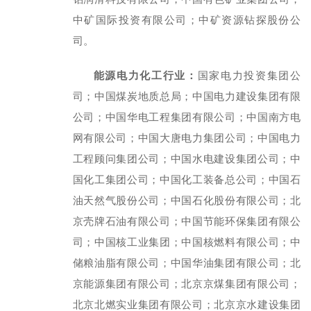
中矿国际投资有限公司；中矿资源钻探股份公
司。
能源电力化工行业：
国家电力投资集团公
司；中国煤炭地质总局；中国电力建设集团有限
公司；中国华电工程集团有限公司；中国南方电
网有限公司；中国大唐电力集团公司；中国电力
工程顾问集团公司；中国水电建设集团公司；中
国化工集团公司；中国化工装备总公司；中国石
油天然气股份公司；中国石化股份有限公司；北
京壳牌石油有限公司；中国节能环保集团有限公
司；中国核工业集团；中国核燃料有限公司；中
储粮油脂有限公司；中国华油集团有限公司；北
京能源集团有限公司；北京京煤集团有限公司；
北京北燃实业集团有限公司；北京京水建设集团