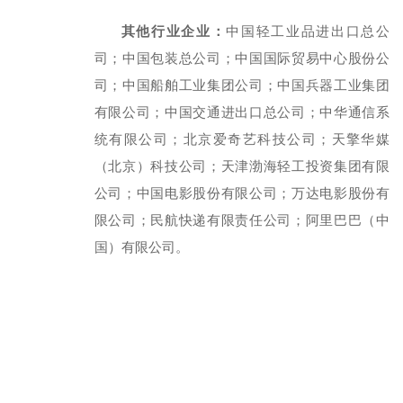
其他行业企业：
中国轻工业品进出口总公
司；中国包装总公司；中国国际贸易中心股份公
司；中国船舶工业集团公司；中国兵器工业集团
有限公司；中国交通进出口总公司；中华通信系
统有限公司；北京爱奇艺科技公司；天擎华媒
（北京）科技公司；天津渤海轻工投资集团有限
公司；中国电影股份有限公司；万达电影股份有
限公司；民航快递有限责任公司；阿里巴巴（中
国）有限公司。