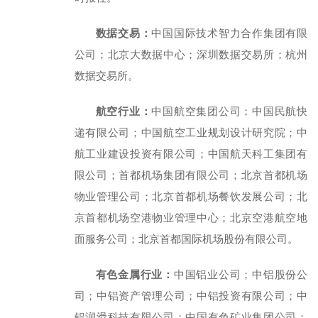
数据交易：
中国国际技术智力合作集团有限
公司；北京大数据中心；深圳数据交易所；杭州
数据交易所。
航空行业：
中国航空集团公司；中国民航快
递有限公司；中国航空工业规划设计研究院；中
航工业建设投资有限公司；中国航天科工集团有
限公司；首都机场集团有限公司；北京首都机场
物业管理公司；北京首都机场餐饮发展公司；北
京首都机场空港物业管理中心；北京空港航空地
面服务公司；北京首都国际机场股份有限公司。
有色金属行业：
中国铝业公司；中铝股份公
司；中铝资产管理公司；中铝投资有限公司；中
铝润滑科技有限公司；中国有色矿业集团公司；