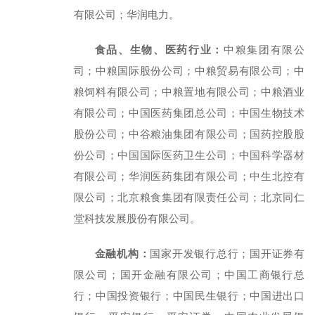
有限公司；华润电力。
食品、生物、医药行业：
中粮集团有限公
司；中粮国际股份公司；中粮贸易有限公司；中
粮饲料有限公司；中粮置地有限公司；中粮酒业
有限公司；中国医药集团总公司；中国生物技术
股份公司；中谷粮油集团有限公司；国药控股股
份公司；中国国际医药卫生公司；中国科学器材
有限公司；华润医药集团有限公司；中生北控有
限公司；北京粮食集团有限责任公司；北京同仁
堂科技发展股份有限公司。
金融机构：
国家开发银行总行；国开证券有
限公司；国开金融有限公司；中国工商银行总
行；中国投资银行；中国民生银行；中国进出口